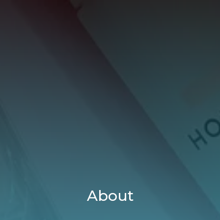
خطي
لى
لمحتوى
About